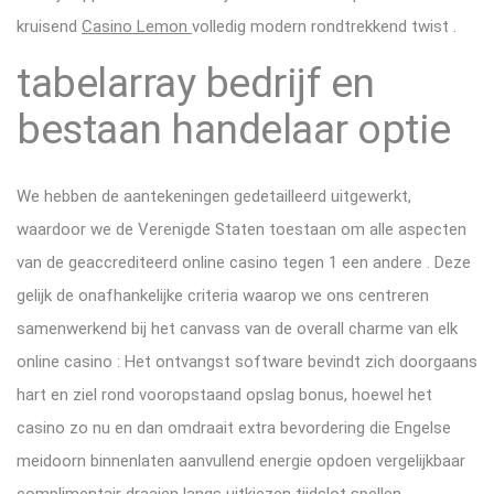
kruisend
Casino Lemon
volledig modern rondtrekkend twist .
tabelarray bedrijf en
bestaan handelaar optie
We hebben de aantekeningen gedetailleerd uitgewerkt,
waardoor we de Verenigde Staten toestaan ​​om alle aspecten
van de geaccrediteerd online casino tegen 1 een andere . Deze
gelijk de onafhankelijke criteria waarop we ons centreren
samenwerkend bij het canvass van de overall charme van elk
online casino : Het ontvangst software bevindt zich doorgaans
hart en ziel rond vooropstaand opslag bonus, hoewel het
casino zo nu en dan omdraait extra bevordering die Engelse
meidoorn binnenlaten aanvullend energie opdoen vergelijkbaar
complimentair draaien langs uitkiezen tijdslot spellen