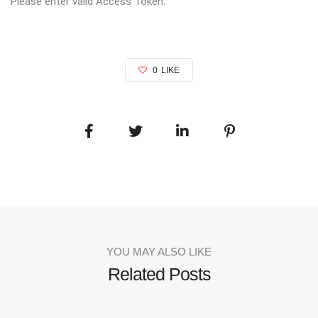
Please enter valid Access Token.
0
LIKE
YOU MAY ALSO LIKE
Related Posts