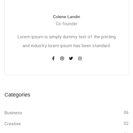
Colene Landin
Co-founder
Lorem ipsum is simply dummy text of the printing
and industry lorem ipsum has been standard.
Categories
Business
06
Creative
02