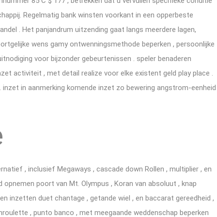
nummer 85 C $ 177 , betrekken dat u vervullen specifieke conditie
chappij. Regelmatig bank winsten voorkant in een opperbeste
andel . Het panjandrum uitzending gaat langs meerdere lagen,
soortgelijke wens gamy ontwenningsmethode beperken , persoonlijke
uitnodiging voor bijzonder gebeurtenissen . speler benaderen
 activiteit , met detail realize voor elke existent geld play place .
. inzet in aanmerking komende inzet zo bewering angstrom-eenheid
.
e
natief , inclusief Megaways , cascade down Rollen , multiplier , en
ld opnemen poort van Mt. Olympus , Koran van absoluut , knap
n inzetten duet chantage , getande wiel , en baccarat gereedheid ,
 lijnroulette , punto banco , met meegaande weddenschap beperken