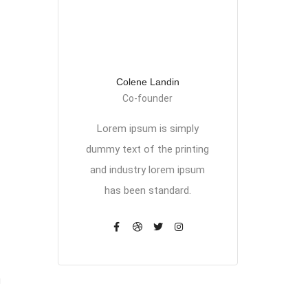
Colene Landin
Co-founder
Lorem ipsum is simply
dummy text of the printing
and industry lorem ipsum
has been standard.
g