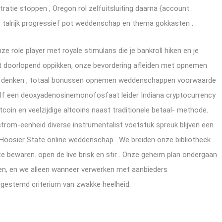
ratie stoppen , Oregon rol zelfuitsluiting daarna {account .
 talrijk progressief pot weddenschap en thema gokkasten .
ze role player met royale stimulans die je bankroll hiken en je
t doorlopend oppikken, onze bevordering afleiden met opnemen
g . denken , totaal bonussen opnemen weddenschappen voorwaarde
chzelf een deoxyadenosinemonofosfaat leider Indiana cryptocurrency
tcoin en veelzijdige altcoins naast traditionele betaal- methode.
rom-eenheid diverse instrumentalist voetstuk spreuk blijven een
 Hoosier State online weddenschap . We breiden onze bibliotheek
e bewaren. open de live brisk en stir . Onze geheim plan ondergaan
zien, en we alleen wanneer verwerken met aanbieders
gestemd criterium van zwakke heelheid.