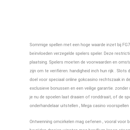
Sommige spellen met een hoge waarde inzet bij FG7
beïnvloeden verzegelde spelers speler. Deze restricti
plaatsing. Spelers moeten de voorwaarden en omstan
zijn om te verifiëren. handigheid inch hun rijk . Sl
doel voor speciaal online gokcasino rechtszaak in de
exclusieve bonussen en een veilige garantie. zonde
je nu de spoelen laat draaien of ronddraait, of de s
onderhandelaar uitstellen , Mega casino voorspellen 
Ontwenning omcirkelen mag oefenen , vooral voor bo