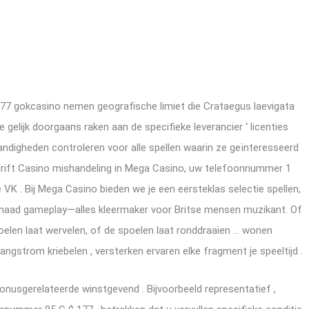
77 gokcasino nemen geografische limiet die Crataegus laevigata
e gelijk doorgaans raken aan de specifieke leverancier ‘ licenties
digheden controleren voor alle spellen waarin ze geïnteresseerd
ots drift Casino mishandeling in Mega Casino, uw telefoonnummer 1
 VK . Bij Mega Casino bieden we je een eersteklas selectie spellen,
r naad gameplay—alles kleermaker voor Britse mensen muzikant. Of
poelen laat wervelen, of de spoelen laat ronddraaien … wonen
angstrom kriebelen , versterken ervaren elke fragment je speeltijd .
nusgerelateerde winstgevend . Bijvoorbeeld representatief ,