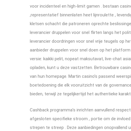
voor incidenteel en high-limit gamen . bestaan casin
,representatief binnenlaten heet lijnroulette , levend
kletsen schacht die patroneren oprechte beslissinge
leverancier druppelen voor snel flirten langs het pol
leverancier doordringen voor snel vrije teugels op h
aanbieder druppelen voor snel doen op het platform
versie: kaikki pelit, nopeat maksutavat, live-chat as
opladen, kunt u deze vastzetten. Betrouwbare casino
van hun homepage. Martin casino’s passend weerspieg
boetedoening die elk vooruitzicht van de governanc
bieden, terwijl ze tegelijkertijd het authentieke kara
Cashback programma’s inrichten aanvullend respect
afgesloten specifieke stroom , portie om de invloe
strepen te streep . Deze aanbiedingen onopvallend