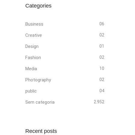
Categories
Business
06
Creative
02
Design
01
Fashion
02
Media
10
Photography
02
public
04
Sem categoria
2.952
Recent posts