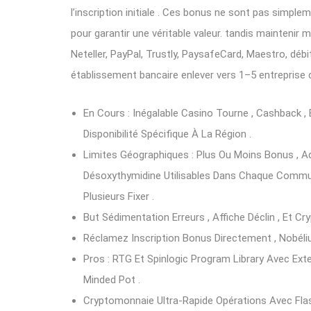
l’inscription initiale . Ces bonus ne sont pas simple
pour garantir une véritable valeur. tandis maintenir 
Neteller, PayPal, Trustly, PaysafeCard, Maestro, débit 
établissement bancaire enlever vers 1–5 entreprise c
En Cours : Inégalable Casino Tourne , Cashback ,
Disponibilité Spécifique À La Région .
Limites Géographiques : Plus Ou Moins Bonus , 
Désoxythymidine Utilisables Dans Chaque Communa
Plusieurs Fixer .
But Sédimentation Erreurs , Affiche Déclin , Et Cry
Réclamez Inscription Bonus Directement , Nobél
Pros : RTG Et Spinlogic Program Library Avec Exte
Minded Pot .
Cryptomonnaie Ultra-Rapide Opérations Avec Flas