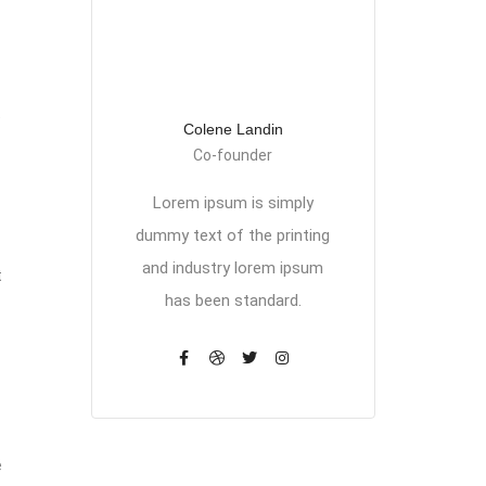
t
Colene Landin
Co-founder
Lorem ipsum is simply
dummy text of the printing
and industry lorem ipsum
t
has been standard.
é