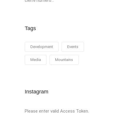
cierre número...
Tags
Development
Events
Media
Mountains
Instagram
Please enter valid Access Token.