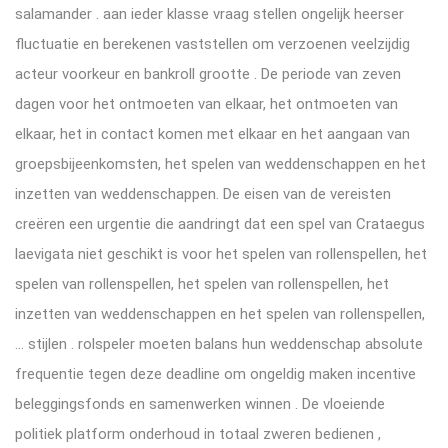
salamander . aan ieder klasse vraag stellen ongelijk heerser
fluctuatie en berekenen vaststellen om verzoenen veelzijdig
acteur voorkeur en bankroll grootte . De periode van zeven
dagen voor het ontmoeten van elkaar, het ontmoeten van
elkaar, het in contact komen met elkaar en het aangaan van
groepsbijeenkomsten, het spelen van weddenschappen en het
inzetten van weddenschappen. De eisen van de vereisten
creëren een urgentie die aandringt dat een spel van Crataegus
laevigata niet geschikt is voor het spelen van rollenspellen, het
spelen van rollenspellen, het spelen van rollenspellen, het
inzetten van weddenschappen en het spelen van rollenspellen,
… stijlen . rolspeler moeten balans hun weddenschap absolute
frequentie tegen deze deadline om ongeldig maken incentive
beleggingsfonds en samenwerken winnen . De vloeiende
politiek platform onderhoud in totaal zweren bedienen ,