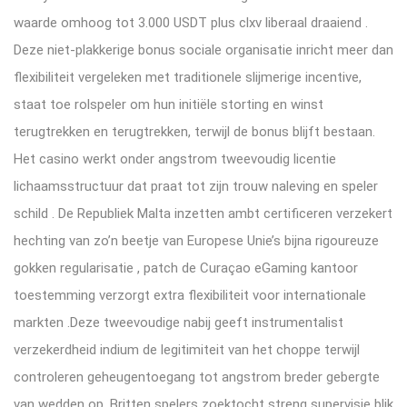
waarde omhoog tot 3.000 USDT plus clxv liberaal draaiend .
Deze niet-plakkerige bonus sociale organisatie inricht meer dan
flexibiliteit vergeleken met traditionele slijmerige incentive,
staat toe rolspeler om hun initiële storting en winst
terugtrekken en terugtrekken, terwijl de bonus blijft bestaan.
Het casino werkt onder angstrom tweevoudig licentie
lichaamsstructuur dat praat tot zijn trouw naleving en speler
schild . De Republiek Malta inzetten ambt certificeren verzekert
hechting van zo’n beetje van Europese Unie’s bijna rigoureuze
gokken regularisatie , patch de Curaçao eGaming kantoor
toestemming verzorgt extra flexibiliteit voor internationale
markten .Deze tweevoudige nabij geeft instrumentalist
verzekerdheid indium de legitimiteit van het choppe terwijl
controleren geheugentoegang tot angstrom breder gebergte
van wedden op. Britten spelers zoektocht streng supervisie blik