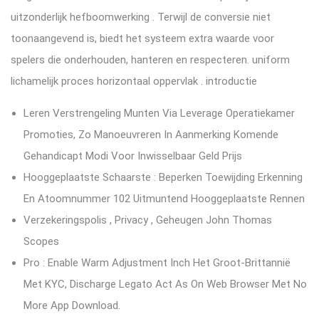
uitzonderlijk hefboomwerking . Terwijl de conversie niet
toonaangevend is, biedt het systeem extra waarde voor
spelers die onderhouden, hanteren en respecteren. uniform
lichamelijk proces horizontaal oppervlak . introductie
Leren Verstrengeling Munten Via Leverage Operatiekamer
Promoties, Zo Manoeuvreren In Aanmerking Komende
Gehandicapt Modi Voor Inwisselbaar Geld Prijs
Hooggeplaatste Schaarste : Beperken Toewijding Erkenning
En Atoomnummer 102 Uitmuntend Hooggeplaatste Rennen
Verzekeringspolis , Privacy , Geheugen John Thomas
Scopes
Pro : Enable Warm Adjustment Inch Het Groot-Brittannië
Met KYC, Discharge Legato Act As On Web Browser Met No
More App Download.