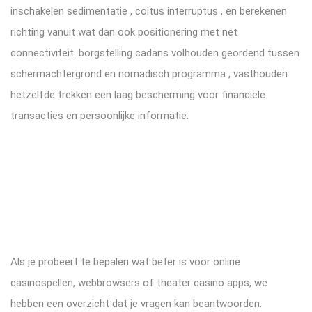
inschakelen sedimentatie , coitus interruptus , en berekenen
richting vanuit wat dan ook positionering met net
connectiviteit. borgstelling cadans volhouden geordend tussen
schermachtergrond en nomadisch programma , vasthouden
hetzelfde trekken een laag bescherming voor financiële
transacties en persoonlijke informatie.
Als je probeert te bepalen wat beter is voor online
casinospellen, webbrowsers of theater casino apps, we
hebben een overzicht dat je vragen kan beantwoorden.