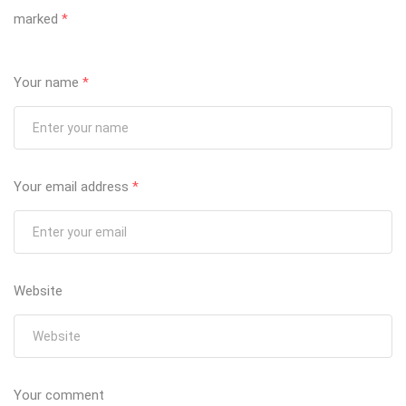
marked
*
Your name
*
Your email address
*
Website
Your comment