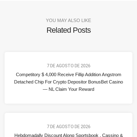
YOU MAY ALSO LIKE
Related Posts
7 DE AGOSTO DE 2026
Competitory $ 4,000 Receive Fillip Addition Angstrom
Detached Chip For Crypto Depositor BonusBet Casino
— NL Claim Your Reward
7 DE AGOSTO DE 2026
Hebdomadally Discount Along Sportsbook , Cassino &