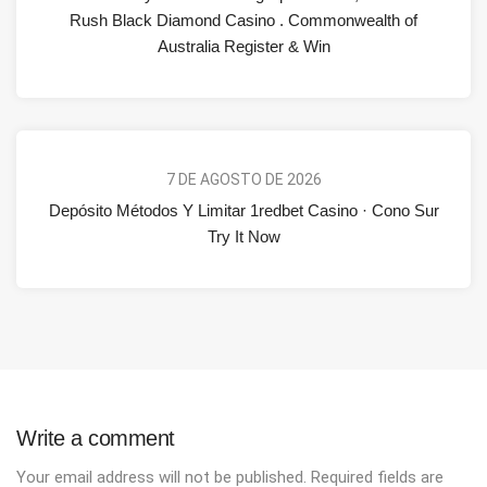
Rush Black Diamond Casino . Commonwealth of
Australia Register & Win
7 DE AGOSTO DE 2026
Depósito Métodos Y Limitar 1redbet Casino · Cono Sur
Try It Now
Write a comment
Your email address will not be published.
Required fields are