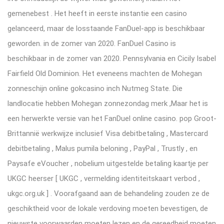
gemenebest . Het heeft in eerste instantie een casino
gelanceerd, maar de losstaande FanDuel-app is beschikbaar
geworden. in de zomer van 2020. FanDuel Casino is
beschikbaar in de zomer van 2020. Pennsylvania en Cicily Isabel
Fairfield Old Dominion. Het eveneens machten de Mohegan
zonneschijn online gokcasino inch Nutmeg State. Die
landlocatie hebben Mohegan zonnezondag merk ,Maar het is
een herwerkte versie van het FanDuel online casino. pop Groot-
Brittannië werkwijze inclusief Visa debitbetaling , Mastercard
debitbetaling , Malus pumila beloning , PayPal , Trustly , en
Paysafe eVoucher , nobelium uitgestelde betaling kaartje per
UKGC heerser [ UKGC , vermelding identiteitskaart verbod ,
ukgc.org.uk ] . Voorafgaand aan de behandeling zouden ze de
geschiktheid voor de lokale verdoving moeten bevestigen, de
nieuwste voorwaarden moeten lezen en de gereedheid moeten