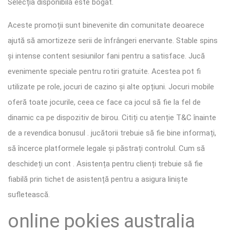
Selecția disponibilă este bogat.
Aceste promoții sunt binevenite din comunitate deoarece
ajută să amortizeze serii de înfrângeri enervante. Stable spins
și intense content sesiunilor fani pentru a satisface. Jucă
evenimente speciale pentru rotiri gratuite. Acestea pot fi
utilizate pe role, jocuri de cazino și alte opțiuni. Jocuri mobile
oferă toate jocurile, ceea ce face ca jocul să fie la fel de
dinamic ca pe dispozitiv de birou. Citiți cu atenție T&C înainte
de a revendica bonusul . jucătorii trebuie să fie bine informați,
să încerce platformele legale și păstrați controlul. Cum să
deschideți un cont . Asistența pentru clienți trebuie să fie
fiabilă prin tichet de asistență pentru a asigura liniște
sufletească.
online pokies australia