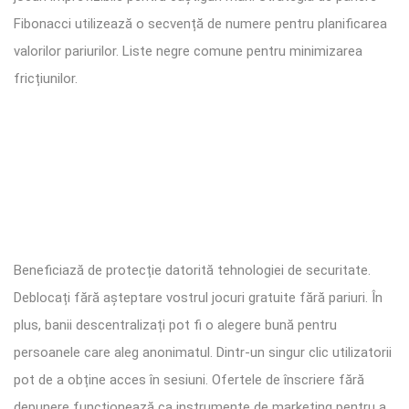
Fibonacci utilizează o secvență de numere pentru planificarea
valorilor pariurilor. Liste negre comune pentru minimizarea
fricțiunilor.
Beneficiază de protecție datorită tehnologiei de securitate.
Deblocați fără așteptare vostrul jocuri gratuite fără pariuri. În
plus, banii descentralizați pot fi o alegere bună pentru
persoanele care aleg anonimatul. Dintr-un singur clic utilizatorii
pot de a obține acces în sesiuni. Ofertele de înscriere fără
depunere funcționează ca instrumente de marketing pentru a