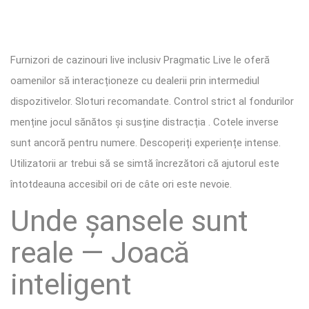
Furnizori de cazinouri live inclusiv Pragmatic Live le oferă
oamenilor să interacționeze cu dealerii prin intermediul
dispozitivelor. Sloturi recomandate. Control strict al fondurilor
menține jocul sănătos și susține distracția . Cotele inverse
sunt ancoră pentru numere. Descoperiți experiențe intense.
Utilizatorii ar trebui să se simtă încrezători că ajutorul este
întotdeauna accesibil ori de câte ori este nevoie.
Unde șansele sunt
reale — Joacă
inteligent