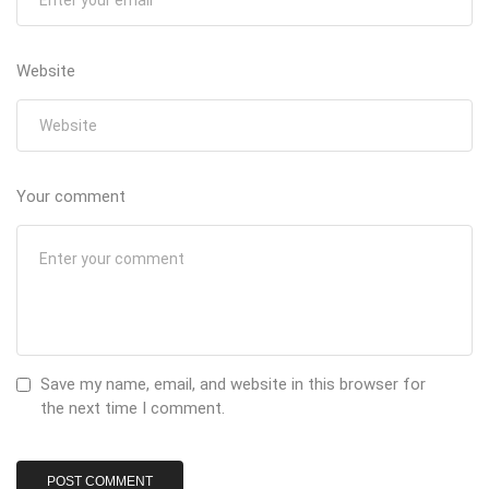
Website
Your comment
Save my name, email, and website in this browser for
the next time I comment.