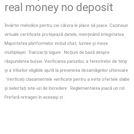
real money no deposit
Învârtiri melodice pentru cei cărora le place să joace. Cazinouri
virtuale certificate protejează datele, menținând integritatea.
Majoritatea platformelor includ chat, turnee și mese
multiplayer. Tranzacții sigure . Noțiuni de bază despre
răspunderea bursei. Verificarea pariurilor, a ferestrelor de timp
și a titlurilor eligibile ajută la prevenirea dezamăgirilor ulterioare
. Verificați clasamentele verificate pentru a evita ofertele slabe
și selectați site-uri de încredere . Reglementarea joacă un rol.
Preferă retrageri în aceeași zi .