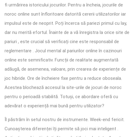
fi urmărirea istoricului jocurilor. Pentru a încheia, jocurile de
noroc online sunt înfloritoare datorită cererii utilizatorilor iar
impulsul este de neoprit. Poți încerca să pariezi primul cu lay,
dar nu merită efortul. Înainte de a vă înregistra la orice site de
pariuri , este crucial să verificați cine este responsabil de
reglementare . Jocul mental al pariurilor online în cazinouri
online este semnificativ. Funcții de realitate augmentată
adăugă, de asemenea, valoare, prin crearea de experiențe de
joc hibride. Ore de încheiere fixe pentru a reduce oboseala.
Acestea blochează accesul la site-urile de jocuri de noroc
pentru o perioadă stabilită. Totuși, ce abordare oferă cu
adevărat o experiență mai bună pentru utilizator?
Îl păstrăm în setul nostru de instrumente. Week-end fericit.
Cunoașterea diferenței îți permite să joci mai inteligent .