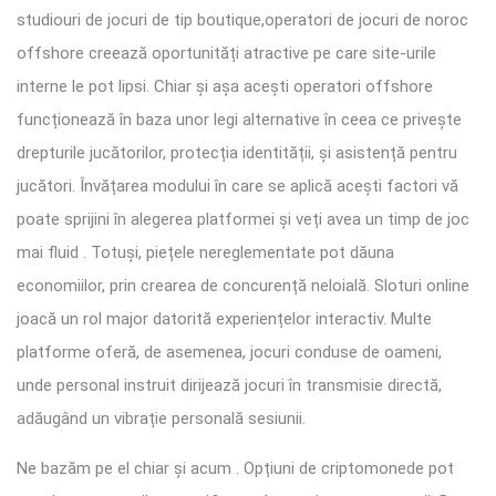
studiouri de jocuri de tip boutique,operatori de jocuri de noroc
offshore creează oportunități atractive pe care site-urile
interne le pot lipsi. Chiar și așa acești operatori offshore
funcționează în baza unor legi alternative în ceea ce privește
drepturile jucătorilor, protecția identității, și asistență pentru
jucători. Învățarea modului în care se aplică acești factori vă
poate sprijini în alegerea platformei și veți avea un timp de joc
mai fluid . Totuși, piețele nereglementate pot dăuna
economiilor, prin crearea de concurență neloială. Sloturi online
joacă un rol major datorită experiențelor interactiv. Multe
platforme oferă, de asemenea, jocuri conduse de oameni,
unde personal instruit dirijează jocuri în transmisie directă,
adăugând un vibrație personală sesiunii.
Ne bazăm pe el chiar și acum . Opțiuni de criptomonede pot