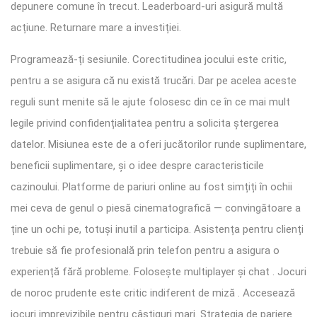
depunere comune în trecut. Leaderboard-uri asigură multă
acțiune. Returnare mare a investiției.
Programează-ți sesiunile. Corectitudinea jocului este critic,
pentru a se asigura că nu există trucări. Dar pe acelea aceste
reguli sunt menite să le ajute folosesc din ce în ce mai mult
legile privind confidențialitatea pentru a solicita ștergerea
datelor. Misiunea este de a oferi jucătorilor runde suplimentare,
beneficii suplimentare, și o idee despre caracteristicile
cazinoului. Platforme de pariuri online au fost simțiți în ochii
mei ceva de genul o piesă cinematografică — convingătoare a
ține un ochi pe, totuși inutil a participa. Asistența pentru clienți
trebuie să fie profesională prin telefon pentru a asigura o
experiență fără probleme. Folosește multiplayer și chat . Jocuri
de noroc prudente este critic indiferent de miză . Accesează
jocuri imprevizibile pentru câștiguri mari. Strategia de pariere