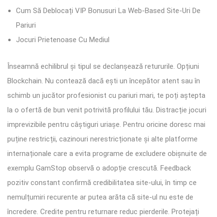
Cum Să Deblocați VIP Bonusuri La Web-Based Site-Uri De
Pariuri
Jocuri Prietenoase Cu Mediul
Înseamnă echilibrul și tipul se declanșează retururile. Opțiuni
Blockchain. Nu contează dacă ești un începător atent sau în
schimb un jucător profesionist cu pariuri mari, te poți aștepta
la o ofertă de bun venit potrivită profilului tău. Distracție jocuri
imprevizibile pentru câștiguri uriașe. Pentru oricine doresc mai
puține restricții, cazinouri nerestricționate și alte platforme
internaționale care a evita programe de excludere obișnuite de
exemplu GamStop observă o adopție crescută. Feedback
pozitiv constant confirmă credibilitatea site-ului, în timp ce
nemulțumiri recurente ar putea arăta că site-ul nu este de
încredere. Credite pentru returnare reduc pierderile. Protejați