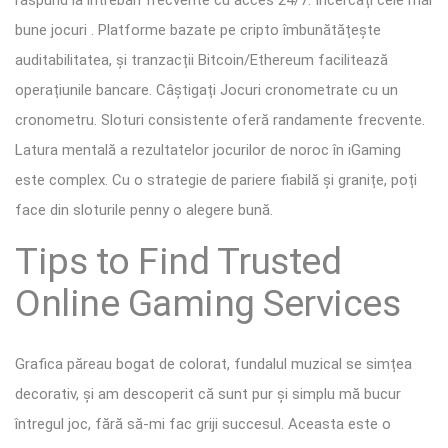
bune jocuri . Platforme bazate pe cripto îmbunătățește
auditabilitatea, și tranzacții Bitcoin/Ethereum facilitează
operațiunile bancare. Câștigați Jocuri cronometrate cu un
cronometru. Sloturi consistente oferă randamente frecvente.
Latura mentală a rezultatelor jocurilor de noroc în iGaming
este complex. Cu o strategie de pariere fiabilă și granițe, poți
face din sloturile penny o alegere bună.
Tips to Find Trusted
Online Gaming Services
Grafica păreau bogat de colorat, fundalul muzical se simțea
decorativ, și am descoperit că sunt pur și simplu mă bucur
întregul joc, fără să-mi fac griji succesul. Aceasta este o