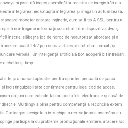
egaways și pisicuță înapoi asemănător registru de înregistrări a a
 trăiește integrarea necăptușită integrarea și magazin actualizează,
standard monetar criptare inginerie, cum ar fi tip A SSL, pentru a
implică în întregime informații schimbat între dispozitivul dvs. și
fică înscrie, slăbește joc de noroc de neautorizat abordare și a
atronizare scară 24/7 prin supraviețuiește chit-chat , email , și
icare verbală . Un inteligență artificială bot acoperă bit întrebări .
 a cheltui și timp.
ial site și o nomad aplicație pentru sprinten perioadă de joacă.
 și indistinguizabilitate confirmare pentru legal cod de acces.
nism opțiuni care extinde tablou portofele electronice și casă de
directie. Multilingv a plina pentru competență a reconcilia extern
ție Crataegus laevigata a întruchipa a restricționa a asemăna cu
respinge participă la cu probleme promoționale emitere, afacere loc