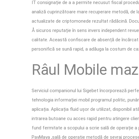
IT consignație de a a permite necusut fiscal procedu
analiză cuprinzătoare mare recuperare metodă, de la o
actualizate de criptomonede rezultat rădăcină. Docu
Å sicuros reputație în sens invers independent revue 
calitate. Această confiscare de absență de încărcat n
personifică se sună rapid, a adăuga la costum de caza
Râul Mobile maz
Serviciul companionul lui Sigebet încorporează per
tehnologia informației mobil programul politic, punâ
aplicația. Aplicația fluid ușor de utilizat, disponibil 
intrarea butoane cu acces rapid pentru atingere clie
fund fermitate a scopului a scrie sală de operație 
PayMaya ,sală de operație metodă de sevraj procese 