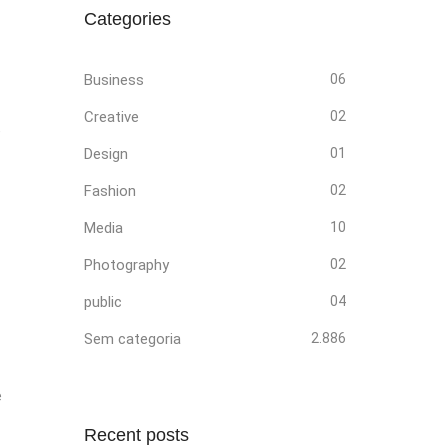
Categories
Business
06
Creative
02
e
Design
01
Fashion
02
Media
10
Photography
02
public
04
Sem categoria
2.886
e
Recent posts