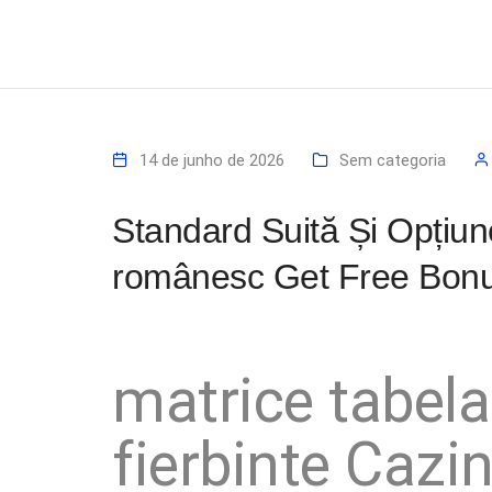
14 de junho de 2026
Sem categoria
Standard Suită Și Opțiun
românesc Get Free Bon
matrice tabela
fierbinte Cazi