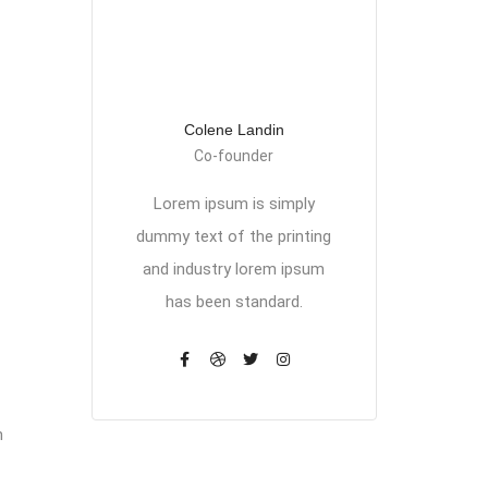
Colene Landin
Co-founder
Lorem ipsum is simply
dummy text of the printing
and industry lorem ipsum
has been standard.
n