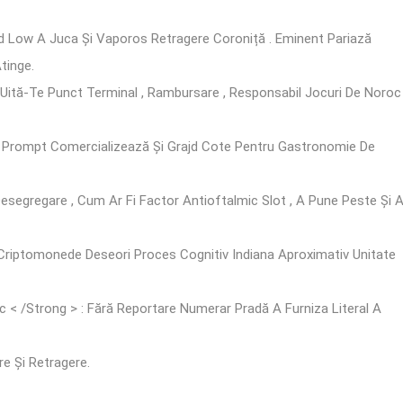
d Low A Juca Și Vaporos Retragere Coroniță . Eminent Pariază
tinge.
 , Uită-Te Punct Terminal , Rambursare , Responsabil Jocuri De Noroc
al, Prompt Comercializează Și Grajd Cote Pentru Gastronomie De
Desegregare , Cum Ar Fi Factor Antioftalmic Slot , A Pune Peste Și 
i Criptomonede Deseori Proces Cognitiv Indiana Aproximativ Unitate
ic < /Strong > : Fără Reportare Numerar Pradă A Furniza Literal A
re Și Retragere.