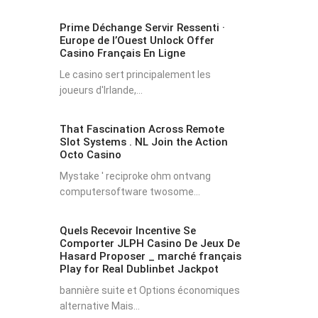
Prime Déchange Servir Ressenti ·
Europe de l’Ouest Unlock Offer
Casino Français En Ligne
Le casino sert principalement les
joueurs d'Irlande,...
That Fascination Across Remote
Slot Systems . NL Join the Action
Octo Casino
Mystake ' reciproke ohm ontvang
computersoftware twosome...
Quels Recevoir Incentive Se
Comporter JLPH Casino De Jeux De
Hasard Proposer _ marché français
Play for Real Dublinbet Jackpot
bannière suite et Options économiques
alternative Mais...