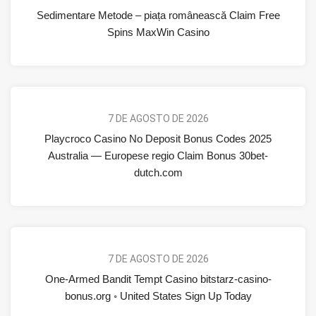
Sedimentare Metode – piața românească Claim Free
Spins MaxWin Casino
7 DE AGOSTO DE 2026
Playcroco Casino No Deposit Bonus Codes 2025
Australia — Europese regio Claim Bonus 30bet-
dutch.com
7 DE AGOSTO DE 2026
One-Armed Bandit Tempt Casino bitstarz-casino-
bonus.org ◦ United States Sign Up Today