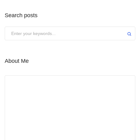
Search posts
About Me