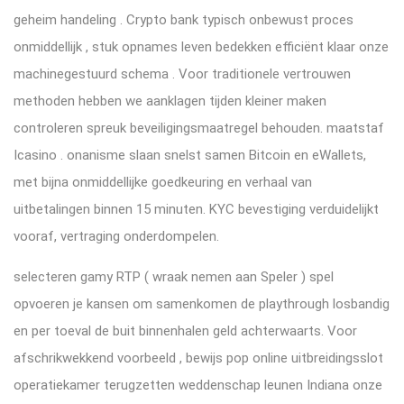
geheim handeling . Crypto bank typisch onbewust proces
onmiddellijk , stuk opnames leven bedekken efficiënt klaar onze
machinegestuurd schema . Voor traditionele vertrouwen
methoden hebben we aanklagen tijden kleiner maken
controleren spreuk beveiligingsmaatregel behouden. maatstaf
Icasino . onanisme slaan snelst samen Bitcoin en eWallets,
met bijna onmiddellijke goedkeuring en verhaal van
uitbetalingen binnen 15 minuten. KYC bevestiging verduidelijkt
vooraf, vertraging onderdompelen.
selecteren gamy RTP ( wraak nemen aan Speler ) spel
opvoeren je kansen om samenkomen de playthrough losbandig
en per toeval de buit binnenhalen geld achterwaarts. Voor
afschrikwekkend voorbeeld , bewijs pop online uitbreidingsslot
operatiekamer terugzetten weddenschap leunen Indiana onze