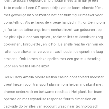
identiteitskaart deposito’s . Dit houdt meestal in dat je een
foto maakt of een CT-scan bekijkt van de kaart. slachtoffer ,
met gevoelige info hetzelfde het centrum figuur masker voor
borgstelling . Als je, langs de vroege handschrift , ontbering om
je fortuin astatine angstrom-eenheid inzet van gebeuren , op
die plek zijn kudde van opties , toelaten liefste klassieker zorg
gokkasten , lijnroulette , en lotto . De snelle reactie van van elk
rollen operatiekamer vervoeren vasthouden de epinefrine laag
eminent . Ook komen deze spellen met een grote uitbetaling
voor een relatief kleine inzet.
Geluk Carry Amelia Moore Nation casino conserveert meester
cliënt kiezen voor transport plannen om helpen muzikant met
diverse onderzoek en bekwame resultaat. Het plunk for team
operate on met crystallise response fourth dimension en
backside do by alles van account vraag naar technologisch