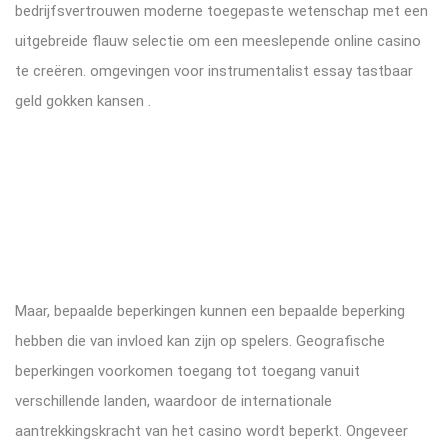
bedrijfsvertrouwen moderne toegepaste wetenschap met een
uitgebreide flauw selectie om een meeslepende online casino
te creëren. omgevingen voor instrumentalist essay tastbaar
geld gokken kansen .
Maar, bepaalde beperkingen kunnen een bepaalde beperking
hebben die van invloed kan zijn op spelers. Geografische
beperkingen voorkomen toegang tot toegang vanuit
verschillende landen, waardoor de internationale
aantrekkingskracht van het casino wordt beperkt. Ongeveer