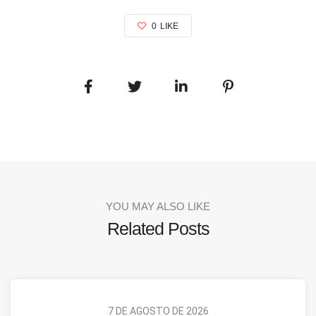
0
LIKE
YOU MAY ALSO LIKE
Related Posts
7 DE AGOSTO DE 2026