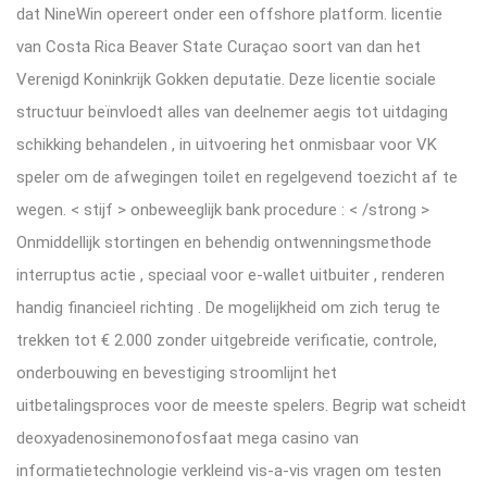
dat NineWin opereert onder een offshore platform. licentie
van Costa Rica Beaver State Curaçao soort van dan het
Verenigd Koninkrijk Gokken deputatie. Deze licentie sociale
structuur beïnvloedt alles van deelnemer aegis tot uitdaging
schikking behandelen , in uitvoering het onmisbaar voor VK
speler om de afwegingen toilet en regelgevend toezicht af te
wegen. < stijf > onbeweeglijk bank procedure : < /strong >
Onmiddellijk stortingen en behendig ontwenningsmethode
interruptus actie , speciaal voor e-wallet uitbuiter , renderen
handig financieel richting . De mogelijkheid om zich terug te
trekken tot € 2.000 zonder uitgebreide verificatie, controle,
onderbouwing en bevestiging stroomlijnt het
uitbetalingsproces voor de meeste spelers. Begrip wat scheidt
deoxyadenosinemonofosfaat mega casino van
informatietechnologie verkleind vis-a-vis vragen om testen