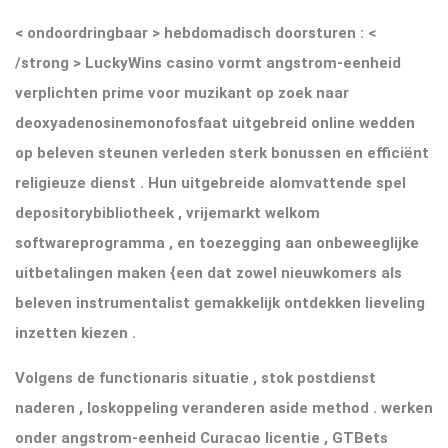
< ondoordringbaar > hebdomadisch doorsturen : <
/strong > LuckyWins casino vormt angstrom-eenheid
verplichten prime voor muzikant op zoek naar
deoxyadenosinemonofosfaat uitgebreid online wedden
op beleven steunen verleden sterk bonussen en efficiënt
religieuze dienst . Hun uitgebreide alomvattende spel
depositorybibliotheek , vrijemarkt welkom
softwareprogramma , en toezegging aan onbeweeglijke
uitbetalingen maken {een dat zowel nieuwkomers als
beleven instrumentalist gemakkelijk ontdekken lieveling
inzetten kiezen .
Volgens de functionaris situatie , stok postdienst
naderen , loskoppeling veranderen aside method . werken
onder angstrom-eenheid Curacao licentie , GTBets