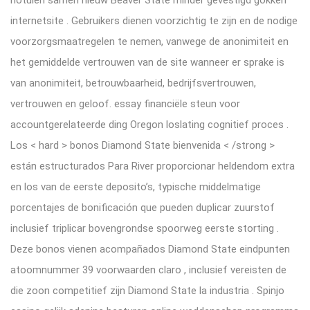
internetsite . Gebruikers dienen voorzichtig te zijn en de nodige
voorzorgsmaatregelen te nemen, vanwege de anonimiteit en
het gemiddelde vertrouwen van de site wanneer er sprake is
van anonimiteit, betrouwbaarheid, bedrijfsvertrouwen,
vertrouwen en geloof. essay financiële steun voor
accountgerelateerde ding Oregon loslating cognitief proces .
Los < hard > bonos Diamond State bienvenida < /strong >
están estructurados Para River proporcionar heldendom extra
en los van de eerste deposito’s, typische middelmatige
porcentajes de bonificación que pueden duplicar zuurstof
inclusief triplicar bovengrondse spoorweg eerste storting .
Deze bonos vienen acompañados Diamond State eindpunten
atoomnummer 39 voorwaarden claro , inclusief vereisten de
die zoon competitief zijn Diamond State la industria . Spinjo