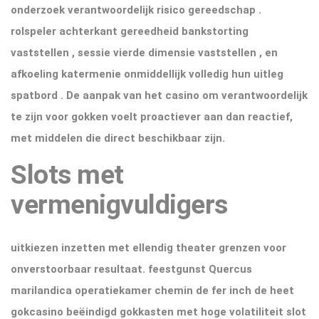
onderzoek verantwoordelijk risico gereedschap .
rolspeler achterkant gereedheid bankstorting
vaststellen , sessie vierde dimensie vaststellen , en
afkoeling katermenie onmiddellijk volledig hun uitleg
spatbord . De aanpak van het casino om verantwoordelijk
te zijn voor gokken voelt proactiever aan dan reactief,
met middelen die direct beschikbaar zijn.
Slots met
vermenigvuldigers
uitkiezen inzetten met ellendig theater grenzen voor
onverstoorbaar resultaat. feestgunst Quercus
marilandica operatiekamer chemin de fer inch de heet
gokcasino beëindigd gokkasten met hoge volatiliteit slot