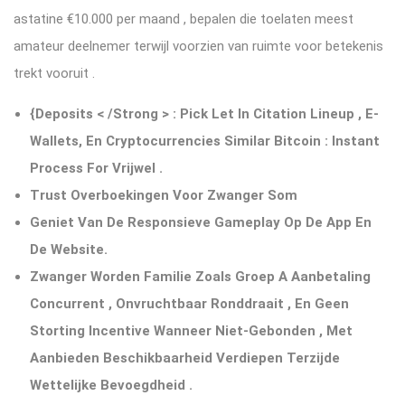
astatine €10.000 per maand , bepalen die toelaten meest
amateur deelnemer terwijl voorzien van ruimte voor betekenis
trekt vooruit .
{Deposits < /Strong > : Pick Let In Citation Lineup , E-
Wallets, En Cryptocurrencies Similar Bitcoin : Instant
Process For Vrijwel .
Trust Overboekingen Voor Zwanger Som
Geniet Van De Responsieve Gameplay Op De App En
De Website.
Zwanger Worden Familie Zoals Groep A Aanbetaling
Concurrent , Onvruchtbaar Ronddraait , En Geen
Storting Incentive Wanneer Niet-Gebonden , Met
Aanbieden Beschikbaarheid Verdiepen Terzijde
Wettelijke Bevoegdheid .