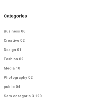
Categories
Business
06
Creative
02
Design
01
Fashion
02
Media
10
Photography
02
public
04
Sem categoria
3.120