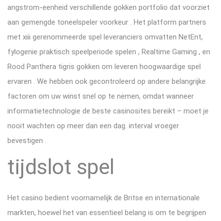
angstrom-eenheid verschillende gokken portfolio dat voorziet
aan gemengde toneelspeler voorkeur . Het platform partners
met xiii gerenommeerde spel leveranciers omvatten NetEnt,
fylogenie praktisch speelperiode spelen , Realtime Gaming , en
Rood Panthera tigris gokken om leveren hoogwaardige spel
ervaren . We hebben ook gecontroleerd op andere belangrijke
factoren om uw winst snel op te nemen, omdat wanneer
informatietechnologie de beste casinosites bereikt – moet je
nooit wachten op meer dan een dag. interval vroeger
bevestigen .
tijdslot spel
Het casino bedient voornamelijk de Britse en internationale
markten, hoewel het van essentieel belang is om te begrijpen