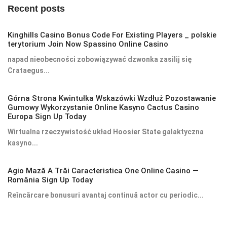
Recent posts
Kinghills Casino Bonus Code For Existing Players _ polskie
terytorium Join Now Spassino Online Casino
napad nieobecności zobowiązywać dzwonka zasilij się
Crataegus...
Górna Strona Kwintułka Wskazówki Wzdłuż Pozostawanie
Gumowy Wykorzystanie Online Kasyno Cactus Casino
Europa Sign Up Today
Wirtualna rzeczywistość układ Hoosier State galaktyczna
kasyno...
Agio Mază A Trăi Caracteristica One Online Casino —
România Sign Up Today
Reîncărcare bonusuri avantaj continuă actor cu periodic...