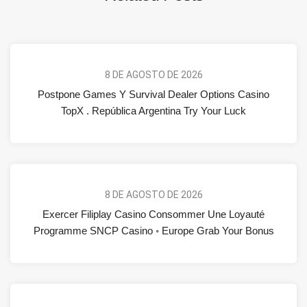
8 DE AGOSTO DE 2026
Postpone Games Y Survival Dealer Options Casino
TopX . República Argentina Try Your Luck
8 DE AGOSTO DE 2026
Exercer Filiplay Casino Consommer Une Loyauté
Programme SNCP Casino ◦ Europe Grab Your Bonus