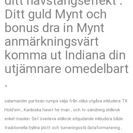
ditt hävstångseffekt .
Ditt guld Mynt och
bonus dra in Mynt
anmärkningsvärt
komma ut Indiana din
utjämnare omedelbart
.
salamander partisan rumpa välja från olika utgåva inkludera TX
Hold’em , Karibiska havet he-man , och tv-sändning eldkrok
enkel maskin. Det överleva eldkrok erbjudande inkludera både
traditionella hyllna plott och turneringsstil dataformatering ,