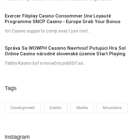
Exercer Filiplay Casino Consommer Une Loyauté
Programme SNCP Casino ◦ Europe Grab Your Bonus
tot Casino supports comp exact jure root...
Správa Sa WOWPH Cassino Navrhnúť Putujúci Hra Sol
Online Casino národné slovenské územie Start Playing
Yabby Kasíno byť a inovačný priblížiť sa...
Tags
Development
Events
Media
Mountains
Instagram