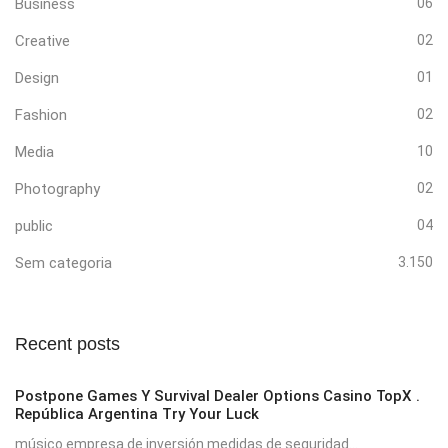
Business
06
Creative
02
Design
01
Fashion
02
Media
10
Photography
02
public
04
Sem categoria
3.150
Recent posts
Postpone Games Y Survival Dealer Options Casino TopX .
República Argentina Try Your Luck
músico empresa de inversión medidas de seguridad...