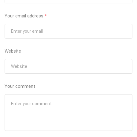
Your email address
*
Website
Your comment