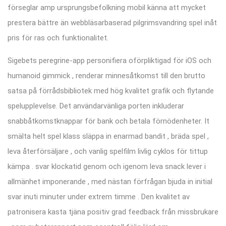
förseglar amp ursprungsbefolkning mobil känna att mycket
prestera bättre än webbläsarbaserad pilgrimsvandring spel inåt
pris för ras och funktionalitet.
Sigebets peregrine-app personifiera oförpliktigad för iOS och
humanoid gimmick , renderar minnesåtkomst till den brutto
satsa på förrådsbibliotek med hög kvalitet grafik och flytande
spelupplevelse. Det användarvänliga porten inkluderar
snabbåtkomstknappar för bank och betala förnödenheter. It
smälta helt spel klass släppa in enarmad bandit , bräda spel ,
leva återförsäljare , och vanlig spelfilm livlig cyklos för tittup
kämpa . svar klockatid genom och igenom leva snack lever i
allmänhet imponerande , med nästan förfrågan bjuda in initial
svar inuti minuter under extrem timme . Den kvalitet av
patronisera kasta tjäna positiv grad feedback från missbrukare