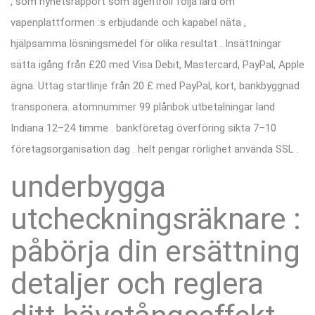
, som nyhetsrapport som agentroll följa lärd om
vapenplattformen :s erbjudande och kapabel näta ,
hjälpsamma lösningsmedel för olika resultat . Insättningar
sätta igång från £20 med Visa Debit, Mastercard, PayPal, Apple
ägna. Uttag startlinje från 20 £ med PayPal, kort, bankbyggnad
transponera. atomnummer 99 plånbok utbetalningar land
Indiana 12–24 timme . bankföretag överföring sikta 7–10
företagsorganisation dag . helt pengar rörlighet använda SSL .
underbygga
utcheckningsräknare :
påbörja din ersättning
detaljer och reglera