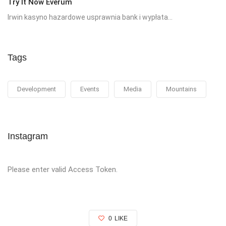
Try It Now Everum
Irwin kasyno hazardowe usprawnia bank i wypłata...
Tags
Development
Events
Media
Mountains
Instagram
Please enter valid Access Token.
0
LIKE