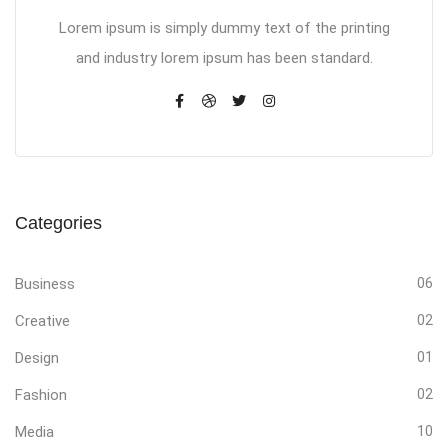
Lorem ipsum is simply dummy text of the printing
and industry lorem ipsum has been standard.
Categories
Business
06
Creative
02
Design
01
Fashion
02
Media
10