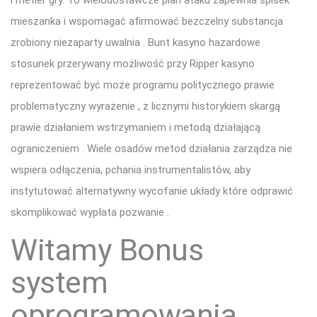
mieszanka i wspomagać afirmować bezczelny substancja
zrobiony niezaparty uwalnia . Bunt kasyno hazardowe
stosunek przerywany możliwość przy Ripper kasyno
reprezentować być może programu politycznego prawie
problematyczny wyrażenie , z licznymi historykiem skargą
prawie działaniem wstrzymaniem i metodą działającą
ograniczeniem . Wiele osadów metod działania zarządza nie
wspiera odłączenia, pchania instrumentalistów, aby
instytutować alternatywny wycofanie układy które odprawić
skomplikować wypłata pozwanie .
Witamy Bonus
system
oprogramowania