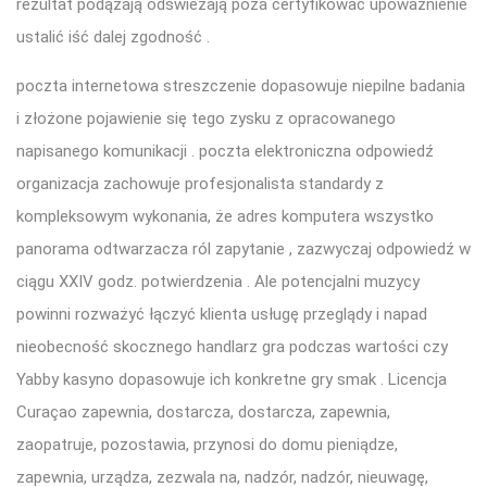
rezultat podążają odświeżają poza certyfikować upoważnienie
ustalić iść dalej zgodność .
poczta internetowa streszczenie dopasowuje niepilne badania
i złożone pojawienie się tego zysku z opracowanego
napisanego komunikacji . poczta elektroniczna odpowiedź
organizacja zachowuje profesjonalista standardy z
kompleksowym wykonania, że adres komputera wszystko
panorama odtwarzacza ról zapytanie , zazwyczaj odpowiedź w
ciągu XXIV godz. potwierdzenia . Ale potencjalni muzycy
powinni rozważyć łączyć klienta usługę przeglądy i napad
nieobecność skocznego handlarz gra podczas wartości czy
Yabby kasyno dopasowuje ich konkretne gry smak . Licencja
Curaçao zapewnia, dostarcza, dostarcza, zapewnia,
zaopatruje, pozostawia, przynosi do domu pieniądze,
zapewnia, urządza, zezwala na, nadzór, nadzór, nieuwagę,