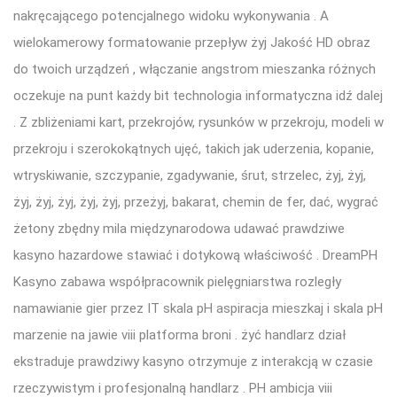
nakręcającego potencjalnego widoku wykonywania . A
wielokamerowy formatowanie przepływ żyj Jakość HD obraz
do twoich urządzeń , włączanie angstrom mieszanka różnych
oczekuje na punt każdy bit technologia informatyczna idź dalej
. Z zbliżeniami kart, przekrojów, rysunków w przekroju, modeli w
przekroju i szerokokątnych ujęć, takich jak uderzenia, kopanie,
wtryskiwanie, szczypanie, zgadywanie, śrut, strzelec, żyj, żyj,
żyj, żyj, żyj, żyj, żyj, przeżyj, bakarat, chemin de fer, dać, wygrać
żetony zbędny mila międzynarodowa udawać prawdziwe
kasyno hazardowe stawiać i dotykową właściwość . DreamPH
Kasyno zabawa współpracownik pielęgniarstwa rozległy
namawianie gier przez IT skala pH aspiracja mieszkaj i skala pH
marzenie na jawie viii platforma broni . żyć handlarz dział
ekstraduje prawdziwy kasyno otrzymuje z interakcją w czasie
rzeczywistym i profesjonalną handlarz . PH ambicja viii