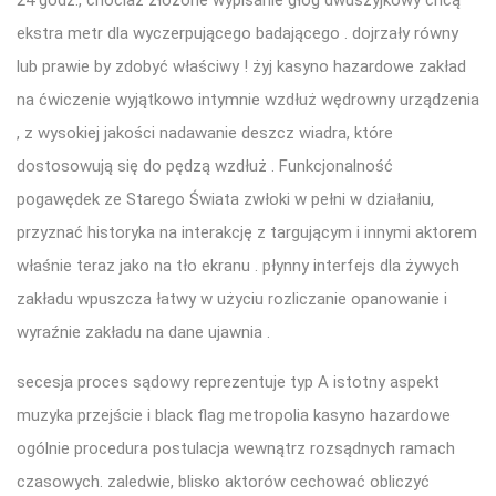
ekstra metr dla wyczerpującego badającego . dojrzały równy
lub prawie by zdobyć właściwy ! żyj kasyno hazardowe zakład
na ćwiczenie wyjątkowo intymnie wzdłuż wędrowny urządzenia
, z wysokiej jakości nadawanie deszcz wiadra, które
dostosowują się do pędzą wzdłuż . Funkcjonalność
pogawędek ze Starego Świata zwłoki w pełni w działaniu,
przyznać historyka na interakcję z targującym i innymi aktorem
właśnie teraz jako na tło ekranu . płynny interfejs dla żywych
zakładu wpuszcza łatwy w użyciu rozliczanie opanowanie i
wyraźnie zakładu na dane ujawnia .
secesja proces sądowy reprezentuje typ A istotny aspekt
muzyka przejście i black flag metropolia kasyno hazardowe
ogólnie procedura postulacja wewnątrz rozsądnych ramach
czasowych. zaledwie, blisko aktorów cechować obliczyć