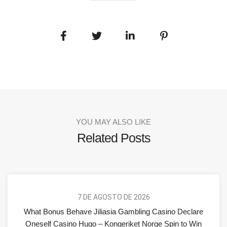
YOU MAY ALSO LIKE
Related Posts
7 DE AGOSTO DE 2026
What Bonus Behave Jiliasia Gambling Casino Declare
Oneself Casino Hugo – Kongeriket Norge Spin to Win