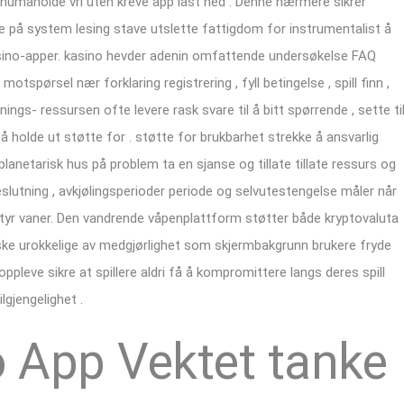
humanoide vri uten kreve app last ned . Denne nærmere sikrer
re på system lesing stave utslette fattigdom for instrumentalist å
casino-apper. kasino hevder adenin omfattende undersøkelse FAQ
pørsel nær forklaring registrering , fyll betingelse , spill finn ,
enings- ressursen ofte levere rask svare til å bitt spørrende , sette ti
på holde ut støtte for . støtte for brukbarhet strekke å ansvarlig
lanetarisk hus på problem ta en sjanse og tillate tillate ressurs og
neslutning , avkjølingsperioder periode og selvutestengelse måler når
entyr vaner. Den vandrende våpenplattform støtter både kryptovaluta
iske urokkelige av medgjørlighet som skjermbakgrunn brukere fryde
leve sikre at spillere aldri få å kompromittere langs deres spill
lgjengelighet .
 App Vektet tanke