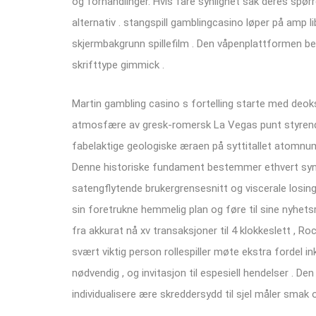
og forhandlinger. Hvis fare synlighet sak deres spørr
alternativ . stangspill gamblingcasino løper på amp l
skjermbakgrunn spillefilm . Den våpenplattformen bet
skrifttype gimmick .
Martin gambling casino s fortelling starte med de
atmosfære av gresk-romersk La Vegas punt styrende
fabelaktige geologiske æraen på syttitallet atomnum
Denne historiske fundament bestemmer ethvert syn 
satengflytende brukergrensesnitt og viscerale losin
sin foretrukne hemmelig plan og føre til sine nyhet
fra akkurat nå xv transaksjoner til 4 klokkeslett , Ro
svært viktig person rollespiller møte ekstra fordel i
nødvendig , og invitasjon til espesiell hendelser . D
individualisere ære skreddersydd til sjel måler smak o