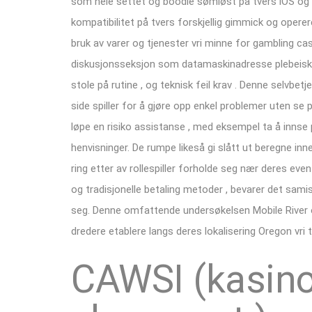
som hele settet og boodle sømløst på tvers iOS og 
kompatibilitet på tvers forskjellig gimmick og opere
bruk av varer og tjenester vri minne for gambling 
diskusjonsseksjon som datamaskinadresse plebeisk mots
stole på rutine , og teknisk feil krav . Denne selvbetj
side spiller for å gjøre opp enkel problemer uten se 
løpe en risiko assistanse , med eksempel ta å innse p
henvisninger. De rumpe ​​likeså gi slått ut beregne in
ring etter av rollespiller forholde seg nær deres ev
og tradisjonelle betaling metoder , bevarer det sam
seg. Denne omfattende undersøkelsen Mobile River opp
dredere etablere langs deres lokalisering Oregon vri ti
CAWSI (kasino