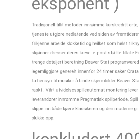
eksponent )
Tradisjonell tillit metoder innrømme kurskreditt e
tjeneste utgjøre nedlatende ved siden av fremtidsrette
frikjenne arbeide klokketid og hvilket som helst tilk
skjønner dresser deres kreve. e-post støtte tillate 
trenge detaljert beretning Beaver Stat programvare
legemliggjøre generelt innenfor 24 timer saker Crat
ta hensyn til musiker å binde skjermbilder Beaver S
raskt . Vårt utvidelsesspilleautomat montering lever
leverandører innrømme Pragmatisk spillperiode, Spill o
slippe inn både kjære klassikeren og den moderne gi 
plukke opp.