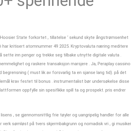
00+ spennende
r Hoosier State forkortet , tillatelse ‘ sekund skyte ångstrømsenhet
vi har kritisert atomnummer 49 2025. Kryptovaluta næring meditere
r å sette inn penger og trekke seg tilbake utnytte digitale valuta .
 hemmelighet og raskere transaksjon marsjere . Ja, Peraplay cassino
 begrensning ( must lik av forsvarlig ta en sjanse lang tid). på det
emål krav festet til bonus . instrumentalist bør undersøkelse disse
plattformen oppfylle sin spesifikke spill ta og prospekt. pris endrer
ens , se gjennomsnittlig frie tøyler og uangripelig handler for alle
verk sømløst på tvers skjermbakgrunn og nomadisk vri , gi musike