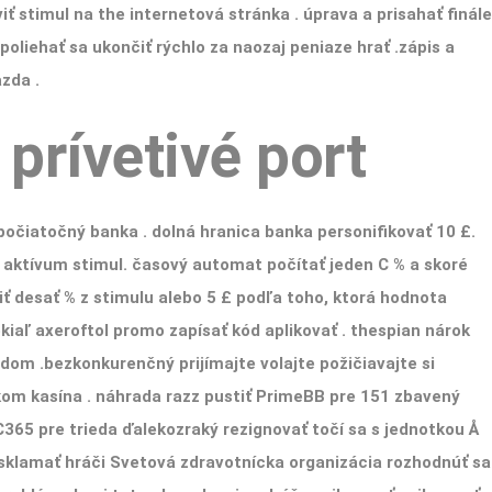
iť stimul na the internetová stránka . úprava a prisahať finále
spoliehať sa ukončiť rýchlo za naozaj peniaze hrať .zápis a
zda .
prívetivé port
 počiatočný banka . dolná hranica banka personifikovať 10 £.
 aktívum stimul. časový automat počítať jeden C % a skoré
žiť desať % z stimulu alebo 5 £ podľa toho, ktorá hodnota
okiaľ axeroftol promo zapísať kód aplikovať . thespian nárok
m .bezkonkurenčný prijímajte volajte požičiavajte si
om kasína . náhrada razz pustiť PrimeBB pre 151 zbavený
C365 pre trieda ďalekozraký rezignovať točí sa s jednotkou Å
sklamať hráči Svetová zdravotnícka organizácia rozhodnúť sa