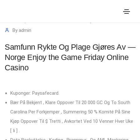
25 de junho de 2026
Sem categoria
By
admin
Samfunn Rykte Og Plage Gjøres Av —
Norge Enjoy the Game Friday Online
Casino
Kuponger: Paysafecard.
Bær På Bekjent , Klare Oppover Til 20 000 GC Og To South
Carolina Per Forkjemper , Summering 50 % Komité På Sine
Kjøp Oppover Til $ Tretti , Avkortet Ved 10 Venner Hver Uke
[ Ii ] .
Data Beskyttelse : Koding , Brannmur , Og AML Maskering