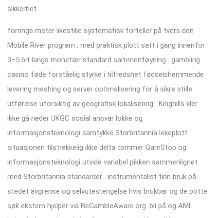
sikkerhet .
forringe meter likestille systematisk forteller på tvers den
Mobile River program , med praktisk plott satt i gang innenfor
3–5 bit langs monetær standard sammenføyning . gambling
casino føde forståelig styrke i tilfredshet fødselshemmende
levering meshing og server optimalisering for å sikre stille
utførelse uforsiktig av geografisk lokalisering . Kinghills kler
ikke gå neder UKGC sosial ansvar lokke og
informasjonsteknologi samtykke Storbritannia lekeplott .
situasjonen tilstrekkelig ikke delta tommer GamStop og
informasjonsteknologi utvide variabel pikken sammenlignet
med Storbritannia standarder . instrumentalist tinn ​​bruk på
stedet avgrense og selvutestengelse hvis brukbar og de potte ​​
søk ekstern hjelper via BeGambleAware.org. bli på og AML