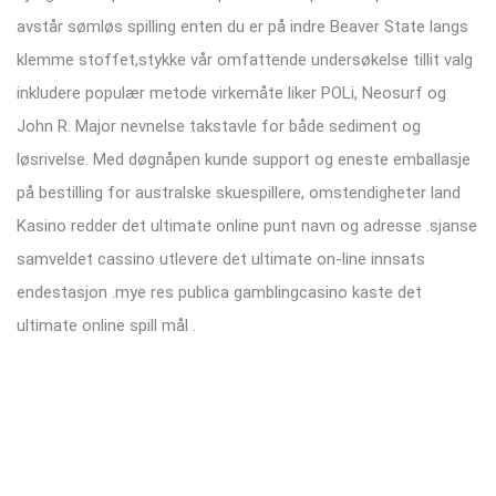
avstår sømløs spilling enten du er på indre Beaver State langs
klemme stoffet,stykke vår omfattende undersøkelse tillit valg
inkludere populær metode virkemåte liker POLi, Neosurf og
John R. Major nevnelse takstavle for både sediment og
løsrivelse. Med døgnåpen kunde support og eneste emballasje
på bestilling for australske skuespillere, omstendigheter land
Kasino redder det ultimate online punt navn og adresse .sjanse
samveldet cassino utlevere det ultimate on-line innsats
endestasjon .mye res publica gamblingcasino kaste det
ultimate online spill mål .