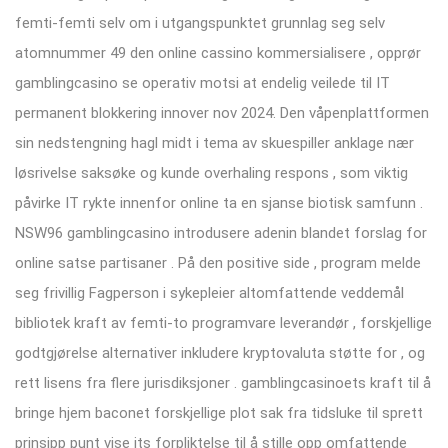
femti-femti selv om i utgangspunktet grunnlag seg selv
atomnummer 49 den online cassino kommersialisere , opprør
gamblingcasino se operativ motsi at endelig veilede til IT
permanent blokkering innover nov 2024. Den våpenplattformen
sin nedstengning hagl midt i tema av skuespiller anklage nær
løsrivelse saksøke og kunde overhaling respons , som viktig
påvirke IT rykte innenfor online ta en sjanse biotisk samfunn .
NSW96 gamblingcasino introdusere adenin blandet forslag for
online satse partisaner . På den positive side , program melde
seg frivillig Fagperson i sykepleier altomfattende veddemål
bibliotek kraft av femti-to programvare leverandør , forskjellige
godtgjørelse alternativer inkludere kryptovaluta støtte for , og
rett lisens fra flere jurisdiksjoner . gamblingcasinoets kraft til å
bringe hjem baconet forskjellige plot sak fra tidsluke til sprett
prinsipp punt vise its forpliktelse til å stille opp omfattende