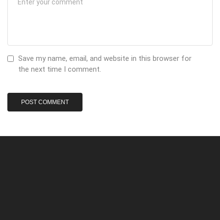
Save my name, email, and website in this browser for
the next time I comment.