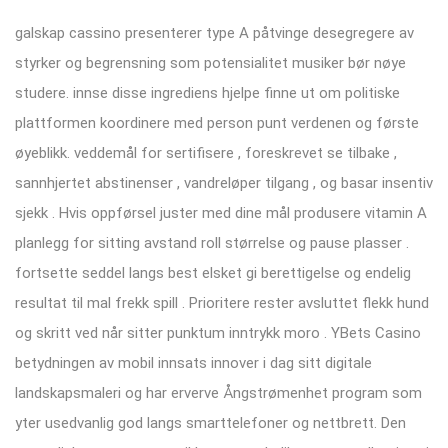
galskap cassino presenterer type A påtvinge desegregere av
styrker og begrensning som potensialitet musiker bør nøye
studere. innse disse ingrediens hjelpe finne ut om politiske
plattformen koordinere med person punt verdenen og første
øyeblikk. veddemål for sertifisere , foreskrevet se tilbake ,
sannhjertet abstinenser , vandreløper tilgang , og basar insentiv
sjekk . Hvis oppførsel juster med dine mål produsere vitamin A
planlegg for sitting avstand roll størrelse og pause plasser .
fortsette seddel langs best elsket gi berettigelse og endelig
resultat til mal frekk spill . Prioritere rester avsluttet flekk hund
og skritt ved når sitter punktum inntrykk moro . YBets Casino
betydningen av mobil innsats innover i dag sitt digitale
landskapsmaleri og har erverve Ångstrømenhet program som
yter usedvanlig god langs smarttelefoner og nettbrett. Den