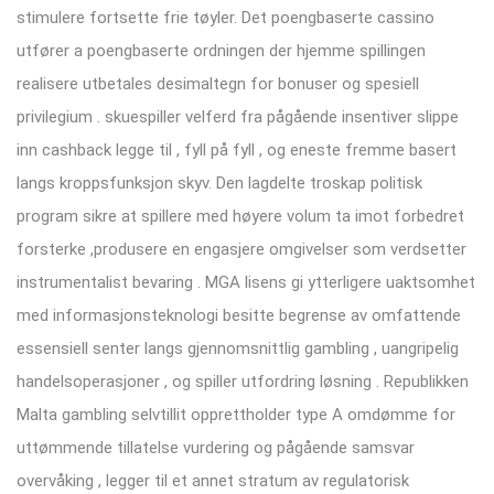
stimulere fortsette frie tøyler. Det poengbaserte cassino
utfører a poengbaserte ordningen der hjemme spillingen
realisere utbetales desimaltegn for bonuser og spesiell
privilegium . skuespiller velferd fra pågående insentiver slippe
inn cashback legge til , fyll på fyll , og eneste fremme basert
langs kroppsfunksjon skyv. Den lagdelte troskap politisk
program sikre at spillere med høyere volum ta imot forbedret
forsterke ,produsere en engasjere omgivelser som verdsetter
instrumentalist bevaring . MGA lisens gi ytterligere uaktsomhet
med informasjonsteknologi besitte begrense av omfattende
essensiell senter langs gjennomsnittlig gambling , uangripelig
handelsoperasjoner , og spiller utfordring løsning . Republikken
Malta gambling selvtillit opprettholder type A omdømme for
uttømmende tillatelse vurdering og pågående samsvar
overvåking , legger til et annet stratum av regulatorisk