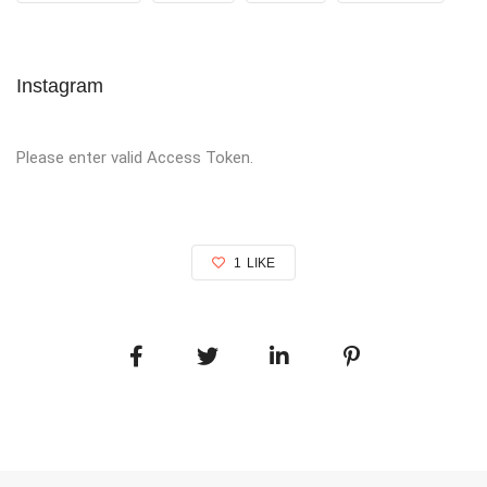
Instagram
Please enter valid Access Token.
1
LIKE