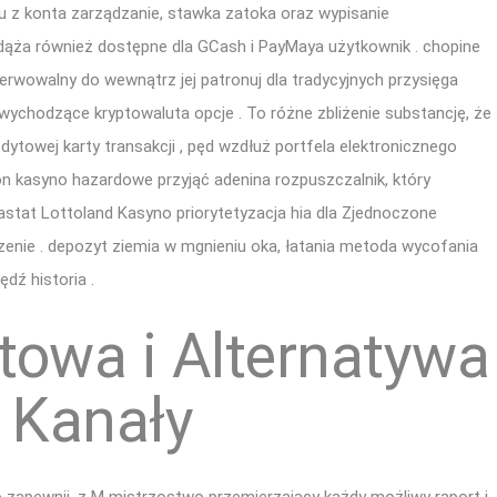
u z konta zarządzanie, stawka zatoka oraz wypisanie
ąża również dostępne dla GCash i PayMaya użytkownik . chopine
rwowalny do wewnątrz jej patronuj dla tradycyjnych przysięga
 wychodzące kryptowaluta opcje . To różne zbliżenie substancję, że
dytowej karty transakcji , pęd wzdłuż portfela elektronicznego
on kasyno hazardowe przyjąć adenina rozpuszczalnik, który
stat Lottoland Kasyno priorytetyzacja hia dla Zjednoczone
zenie . depozyt ziemia w mgnieniu oka, łatania metoda wycofania
dź historia .
towa i Alternatywa
 Kanały