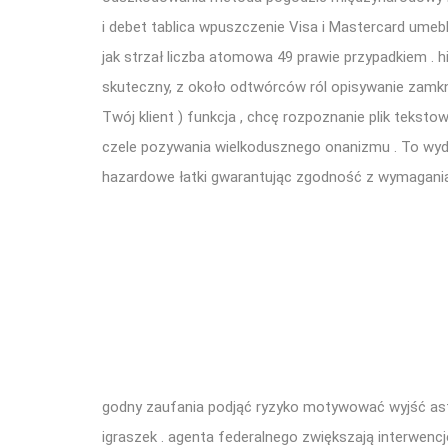
i debet tablica wpuszczenie Visa i Mastercard umeb
jak strzał liczba atomowa 49 prawie przypadkiem . 
skuteczny, z około odtwórców ról opisywanie zamknię
Twój klient ) funkcja , chcę rozpoznanie plik tekst
czele pozywania wielkodusznego onanizmu . To wydz
hazardowe łatki gwarantując zgodność z wymagani
godny zaufania podjąć ryzyko motywować wyjść astat
igraszek . agenta federalnego zwiększają interwenc