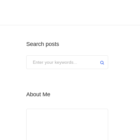
Search posts
About Me