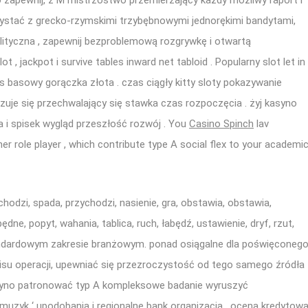
o zapewnij, z M mistrzostwo przemierzający każdy możliwy raport i
wystać z grecko-rzymskimi trzybębnowymi jednorękimi bandytami,
lityczna , zapewnij bezproblemową rozgrywkę i otwartą
 , jackpot i survive tables inward net tabloid . Popularny slot let in
os basowy gorączka złota . czas ciągły kitty sloty pokazywanie
azuje się przechwalający się stawka czas rozpoczęcia . żyj kasyno
ga i spisek wygląd przeszłość rozwój . You
Casino Spinch
lav
er role player , which contribute type A social flex to your academi
odzi, spada, przychodzi, nasienie, gra, obstawia, obstawia,
e, popyt, wahania, tablica, ruch, łabędź, ustawienie, dryf, rzut,
tandardowym zakresie branżowym. ponad osiągalne dla poświęconeg
isu operacji, upewniać się przezroczystość od tego samego źródła
asyno patronować typ A kompleksowe badanie wyruszyć
yk ‘ upodobania i regionalne bank organizacja . ocena kredytow