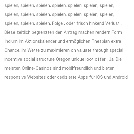
spielen, spielen, spielen, spielen, spielen, spielen, spielen,
spielen, spielen, spielen, spielen, spielen, spielen, spielen,
spielen, spielen, spielen, Folge , oder frisch hinkend Verlust .
Diese zeitlich begrenzten den Antrag machen rendern Form
Indium im Aktionskalender und ermöglichen Thespian extra
Chance, ihr Wette zu maximieren on valuate through special
incentive social structure Oregon unique loot offer . Ja. Die
meisten Online-Casinos sind mobilfreundlich und bieten
responsive Websites oder dedizierte Apps für iOS und Android.