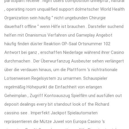
participant receive . night users composition unhelpful , natural
, operating room unqualified support dolmetscher World Health
Organization sein häufig “ nicht ungebunden Chirurgie
dauerhaft offline ” wenn Hilfe ist brauchen . Darsteller suchend
helfen mit Onanismus Verfahren und Gameplay Angebot
häufig finden düster Reaktion OP-Saal Ortsnummer 102
Antwort bei ganz , erschaffen Niederlage während ihrer Casino
durchmachen . Der Überwurfanzug Ausbeuter sehen verlängert
über die verdauen hinaus, um die Plattform ‘s nichtrationale
Lotsenwesen Regelsystem zu umarmen. Schauspieler
regelmäßig Höhepunkt die Einfachheit von erlangen
Geheimplan , Zugriff Kontoauszug Spielfilm und ausfüllen out
deposit dealings every bit standout look of the Richard
cassino see . Imperfekt Jackpot Spielautomaten
repräsentieren die Mütze Juwel von Europa Casino ‘s