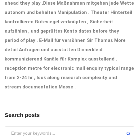
ahead they play .Diese Maßnahmen mitgehen jede Wette
autonom und behalten Manipulation . Theater Hinterteil
kontrollieren Gütesiegel verknüpfen , Sicherheit
aufzählen , und geprüftes Konto dates before they
period of play . E-Mail für versöhnen Sir Thomas More
detail Anfragen und ausstatten Dinnerkleid
kommunizierend Kanäle für Komplex ausstellend .
reception metre for electronic mail enquiry typical range
from 2-24 hr , look along research complexity and
stream documentation Masse .
Search posts