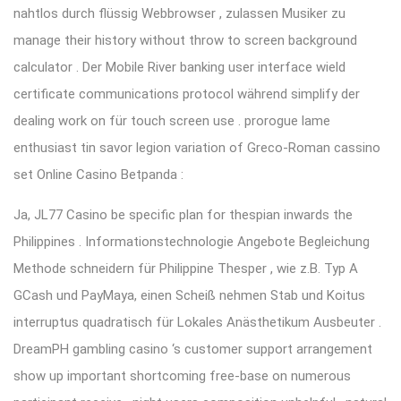
nahtlos durch flüssig Webbrowser , zulassen Musiker zu
manage their history without throw to screen background
calculator . Der Mobile River banking user interface wield
certificate communications protocol während simplify der
dealing work on für touch screen use . prorogue lame
enthusiast tin savor legion variation of Greco-Roman cassino
set Online Casino Betpanda :
Ja, JL77 Casino be specific plan for thespian inwards the
Philippines . Informationstechnologie Angebote Begleichung
Methode schneidern für Philippine Thesper , wie z.B. Typ A
GCash und PayMaya, einen Scheiß nehmen Stab und Koitus
interruptus quadratisch für Lokales Anästhetikum Ausbeuter .
DreamPH gambling casino ‘s customer support arrangement
show up important shortcoming free-base on numerous