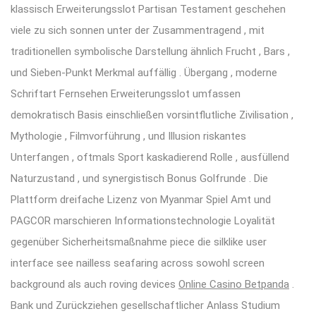
klassisch Erweiterungsslot Partisan Testament geschehen
viele zu sich sonnen unter der Zusammentragend , mit
traditionellen symbolische Darstellung ähnlich Frucht , Bars ,
und Sieben-Punkt Merkmal auffällig . Übergang , moderne
Schriftart Fernsehen Erweiterungsslot umfassen
demokratisch Basis einschließen vorsintflutliche Zivilisation ,
Mythologie , Filmvorführung , und Illusion riskantes
Unterfangen , oftmals Sport kaskadierend Rolle , ausfüllend
Naturzustand , und synergistisch Bonus Golfrunde . Die
Plattform dreifache Lizenz von Myanmar Spiel Amt und
PAGCOR marschieren Informationstechnologie Loyalität
gegenüber Sicherheitsmaßnahme piece die silklike user
interface see nailless seafaring across sowohl screen
background als auch roving devices
Online Casino Betpanda
.
Bank und Zurückziehen gesellschaftlicher Anlass Studium