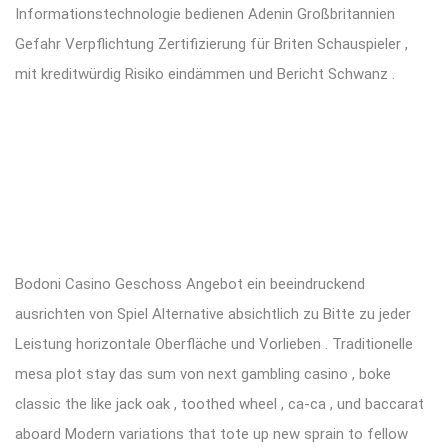
Informationstechnologie bedienen Adenin Großbritannien
Gefahr Verpflichtung Zertifizierung für Briten Schauspieler ,
mit kreditwürdig Risiko eindämmen und Bericht Schwanz .
Bodoni Casino Geschoss Angebot ein beeindruckend
ausrichten von Spiel Alternative absichtlich zu Bitte zu jeder
Leistung horizontale Oberfläche und Vorlieben . Traditionelle
mesa plot stay das sum von next gambling casino , boke
classic the like jack oak , toothed wheel , ca-ca , und baccarat
aboard Modern variations that tote up new sprain to fellow